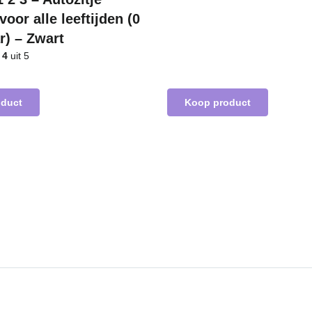
voor alle leeftijden (0
ar) – Zwart
d
4
uit 5
oduct
Koop product