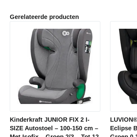
Gerelateerde producten
Kinderkraft JUNIOR FIX 2 I-
LUVION® 
SIZE Autostoel – 100-150 cm –
Eclipse B
Met Isofix – Groep 2/3 – Tot 12
Groep 0 1