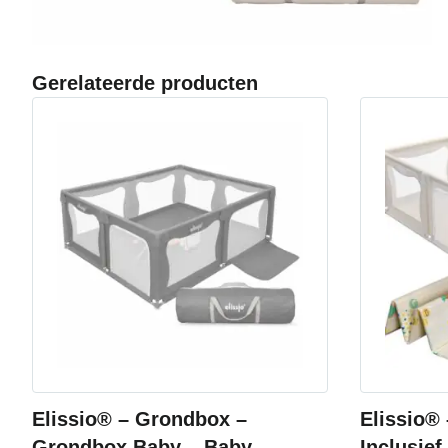
Gerelateerde producten
Elissio® – Grondbox –
Elissio®
Grondbox Baby – Baby
Inclusief