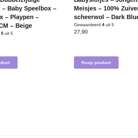
 – Baby Speelbox –
Meisjes – 100% Zuive
x – Playpen –
scheerwol – Dark Blu
CM – Beige
Gewaardeerd
4
uit 5
27,90
d
5
uit 5
oduct
Koop product