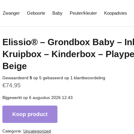
Zwanger
Geboorte
Baby
Peuter/kleuter
Koopadvies
Elissio® – Grondbox Baby – In
Kruipbox – Kinderbox – Playp
Beige
Gewaardeerd
5
op 5 gebaseerd op
1
klantbeoordeling
€
74,95
Bijgewerkt op 6 augustus 2026 12:43
Koop product
Categorie:
Uncategorized