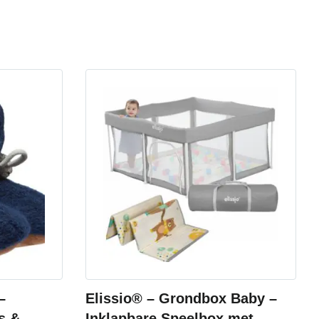
–
Elissio® – Grondbox Baby –
s &
Inklapbare Speelbox met