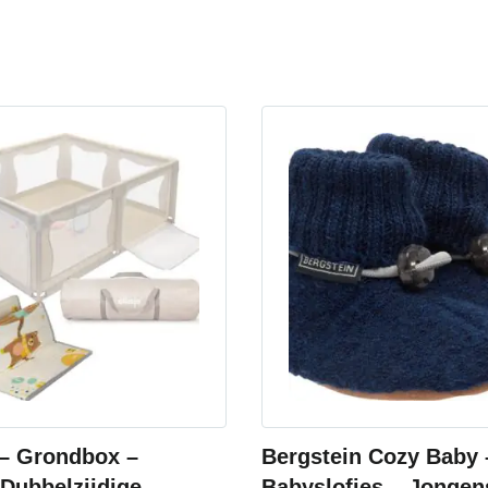
 – Grondbox –
Bergstein Cozy Baby 
 Dubbelzijdige
Babyslofjes – Jongen