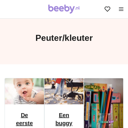
Peuter/kleuter
De
Een
eerste
buggy