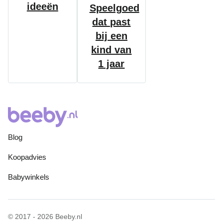
ideeën
Speelgoed
dat past
bij een
kind van
1 jaar
Blog
Koopadvies
Babywinkels
© 2017 - 2026 Beeby.nl