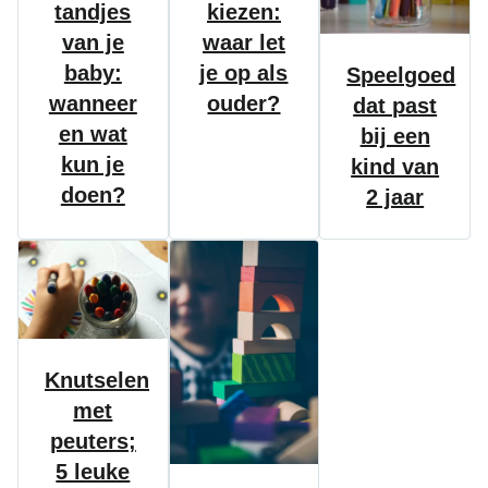
tandjes
kiezen:
van je
waar let
baby:
je op als
Speelgoed
wanneer
ouder?
dat past
en wat
bij een
kun je
kind van
doen?
2 jaar
Knutselen
met
peuters;
5 leuke