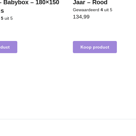
– Babybox – 180×150
Jaar – Rood
js
Gewaardeerd
4
uit 5
134,99
d
5
uit 5
oduct
Koop product