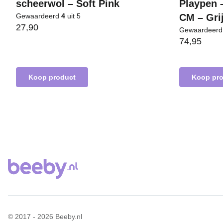
scheerwol – Soft Pink
Playpen 
Gewaardeerd
4
uit 5
CM – Gri
27,90
Gewaardeer
74,95
Koop product
Koop pr
© 2017 - 2026 Beeby.nl