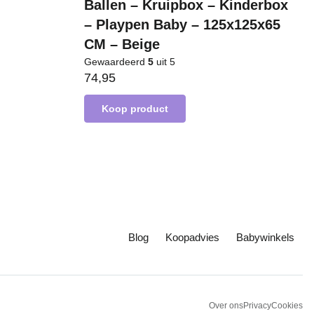
Ballen – Kruipbox – Kinderbox
– Playpen Baby – 125x125x65
CM – Beige
Gewaardeerd
5
uit 5
74,95
Koop product
Blog
Koopadvies
Babywinkels
Over ons
Privacy
Cookies