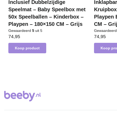
Inclusief Dubbelzijdige
Inklapba
Speelmat – Baby Speelbox met
Kruipbox
50x Speelballen – Kinderbox –
Playpen 
Playpen – 180×150 CM – Grijs
CM – Gri
Gewaardeerd
5
uit 5
Gewaardeer
74,95
74,95
Koop product
Koop pr