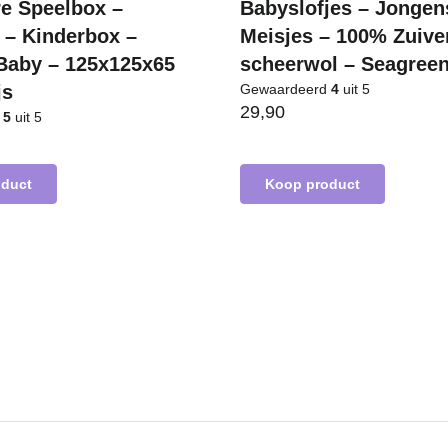
re Speelbox –
Babyslofjes – Jongen
 – Kinderbox –
Meisjes – 100% Zuive
Baby – 125x125x65
scheerwol – Seagree
js
Gewaardeerd
4
uit 5
29,90
d
5
uit 5
oduct
Koop product