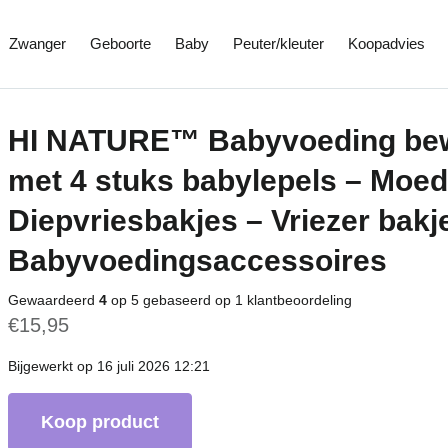
Zwanger
Geboorte
Baby
Peuter/kleuter
Koopadvies
HI NATURE™ Babyvoeding bewa
met 4 stuks babylepels – Moe
Diepvriesbakjes – Vriezer bakje
Babyvoedingsaccessoires
Gewaardeerd
4
op 5 gebaseerd op
1
klantbeoordeling
€
15,95
Bijgewerkt op 16 juli 2026 12:21
Koop product