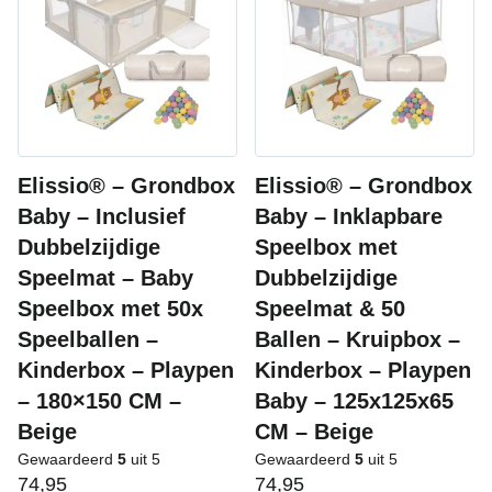
Elissio® – Grondbox
Elissio® – Grondbox
Baby – Inclusief
Baby – Inklapbare
Dubbelzijdige
Speelbox met
Speelmat – Baby
Dubbelzijdige
Speelbox met 50x
Speelmat & 50
Speelballen –
Ballen – Kruipbox –
Kinderbox – Playpen
Kinderbox – Playpen
– 180×150 CM –
Baby – 125x125x65
Beige
CM – Beige
Gewaardeerd
5
uit 5
Gewaardeerd
5
uit 5
74,95
74,95