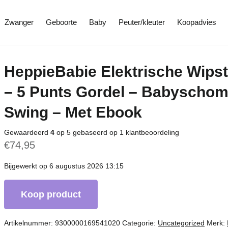
Zwanger
Geboorte
Baby
Peuter/kleuter
Koopadvies
HeppieBabie Elektrische Wipst
– 5 Punts Gordel – Babyscho
Swing – Met Ebook
Gewaardeerd
4
op 5 gebaseerd op
1
klantbeoordeling
€
74,95
Bijgewerkt op 6 augustus 2026 13:15
Koop product
Artikelnummer:
9300000169541020
Categorie:
Uncategorized
Merk: