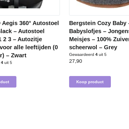
Aegis 360° Autostoel
Bergstein Cozy Baby 
lack – Autostoel
Babyslofjes – Jongen
 2 3 – Autozitje
Meisjes – 100% Zuive
voor alle leeftijden (0
scheerwol – Grey
ar) – Zwart
Gewaardeerd
4
uit 5
27,90
d
4
uit 5
oduct
Koop product