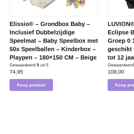
Elissio® – Grondbox Baby –
LUVION® 
Inclusief Dubbelzijdige
Eclipse B
Speelmat – Baby Speelbox met
Groep 0 1
50x Speelballen – Kinderbox –
geschikt 
Playpen – 180×150 CM – Beige
tot 12 ja
Gewaardeerd
5
uit 5
Gewaardeer
74,95
109,00
Koop product
Koop pr