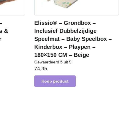
–
Elissio® – Grondbox –
s &
Inclusief Dubbelzijdige
r
Speelmat – Baby Speelbox –
Kinderbox – Playpen –
180×150 CM – Beige
Gewaardeerd
5
uit 5
74,95
Koop product