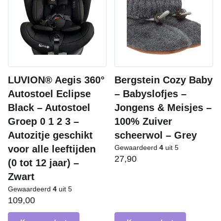
LUVION® Aegis 360°
Bergstein Cozy Baby
Autostoel Eclipse
– Babyslofjes –
Black – Autostoel
Jongens & Meisjes –
Groep 0 1 2 3 –
100% Zuiver
Autozitje geschikt
scheerwol – Grey
voor alle leeftijden
Gewaardeerd
4
uit 5
27,90
(0 tot 12 jaar) –
Zwart
Gewaardeerd
4
uit 5
109,00