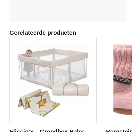
Gerelateerde producten
Elissio® – Grondbox Baby –
Bergstei