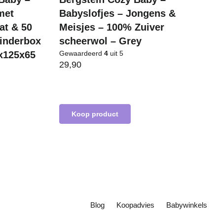
met
Babyslofjes – Jongens &
at & 50
Meisjes – 100% Zuiver
Kinderbox
scheerwol – Grey
x125x65
Gewaardeerd
4
uit 5
29,90
Koop product
Blog
Koopadvies
Babywinkels