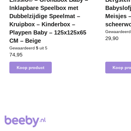
Inklapbare Speelbox met
Babyslof
Dubbelzijdige Speelmat –
Meisjes 
Kruipbox – Kinderbox –
scheerwo
Playpen Baby – 125x125x65
Gewaardeer
29,90
CM – Beige
Gewaardeerd
5
uit 5
74,95
Koop product
Koop pr