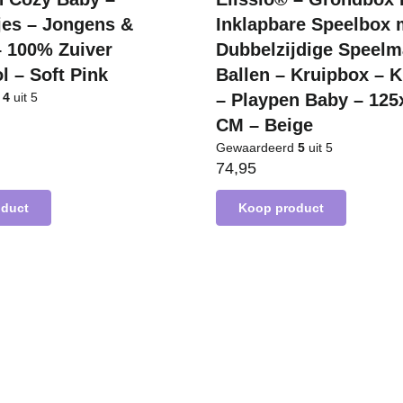
jes – Jongens &
Inklapbare Speelbox 
– 100% Zuiver
Dubbelzijdige Speelm
l – Soft Pink
Ballen – Kruipbox – 
d
4
uit 5
– Playpen Baby – 125
CM – Beige
Gewaardeerd
5
uit 5
74,95
oduct
Koop product