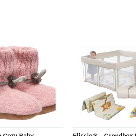
n Cozy Baby –
Elissio® – Grondbox 