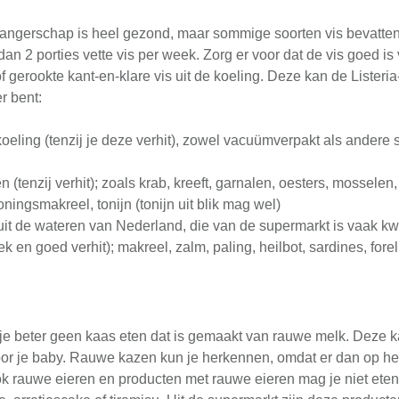
zwangerschap is heel gezond, maar sommige soorten vis bevatte
an 2 porties vette vis per week. Zorg er voor dat de vis goed is
 gerookte kant-en-klare vis uit de koeling. Deze kan de Listeria
r bent:
koeling (tenzij je deze verhit), zowel vacuümverpakt als andere 
(tenzij verhit); zoals krab, kreeft, garnalen, oesters, mosselen
oningsmakreel, tonijn (tonijn uit blik mag wel)
it de wateren van Nederland, die van de supermarkt is vaak kwe
k en goed verhit); makreel, zalm, paling, heilbot, sardines, forel
je beter geen kaas eten dat is gemaakt van rauwe melk. Deze k
oor je baby. Rauwe kazen kun je herkennen, omdat er dan op het et
k rauwe eieren en producten met rauwe eieren mag je niet eten