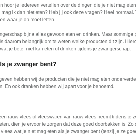
 hoor je iedereen vertellen over de dingen die je niet mag eten
 mag ik dan niet eten? Heb jij ook deze vragen? Heel normaal. Wi
en waar je op moet letten.
wangerschap bijna alles gewoon eten en drinken. Maar sommige 
et is daarom belangrijk om te weten welke producten dit zijn. Hie
at je beter niet kan eten of drinken tijdens je zwangerschap.
als je zwanger bent?
 geven hebben wij de producten die je niet mag eten onderverdee
den. En ook dranken hebben wij apart voor je benoemd.
e geen rauw vlees of vleeswaren van rauw vlees neemt tijdens j
t eten, dien je ervoor te zorgen dat deze goed doorbakken is. Zo
ees wat je niet mag eten als je zwanger bent (tenzij je ze goed