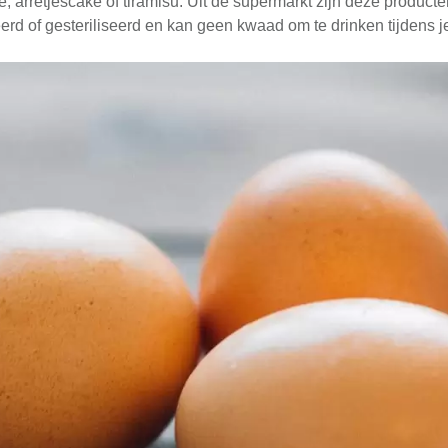
 arretjescake of tiramisu. Uit de supermarkt zijn deze producten
erd of gesteriliseerd en kan geen kwaad om te drinken tijdens 