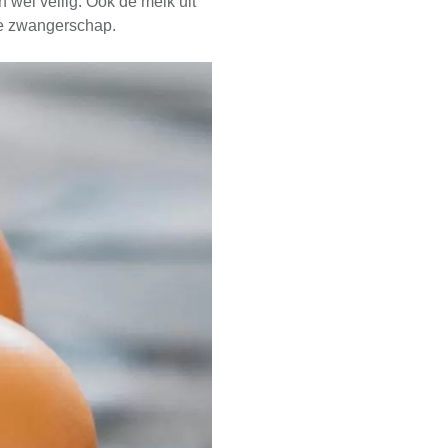
 wel veilig. Ook de melk uit
je zwangerschap.