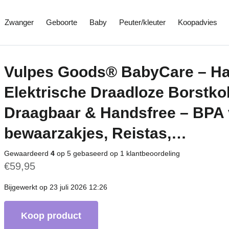
Zwanger
Geboorte
Baby
Peuter/kleuter
Koopadvies
Vulpes Goods® BabyCare – Han
Elektrische Draadloze Borstkol
Draagbaar & Handsfree – BPA 
bewaarzakjes, Reistas,…
Gewaardeerd
4
op 5 gebaseerd op
1
klantbeoordeling
€
59,95
Bijgewerkt op 23 juli 2026 12:26
Koop product