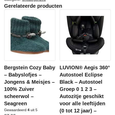
Gerelateerde producten
Bergstein Cozy Baby
LUVION® Aegis 360°
– Babyslofjes –
Autostoel Eclipse
Jongens & Meisjes –
Black – Autostoel
100% Zuiver
Groep 0 1 2 3 –
scheerwol –
Autozitje geschikt
Seagreen
voor alle leeftijden
Gewaardeerd
4
uit 5
(0 tot 12 jaar) –