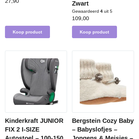
27,90
Zwart
Gewaardeerd
4
uit 5
109,00
Koop product
Koop product
Kinderkraft JUNIOR
Bergstein Cozy Baby
FIX 2 I-SIZE
– Babyslofjes –
Autostoel – 100-150
Jongens & Meisjes –