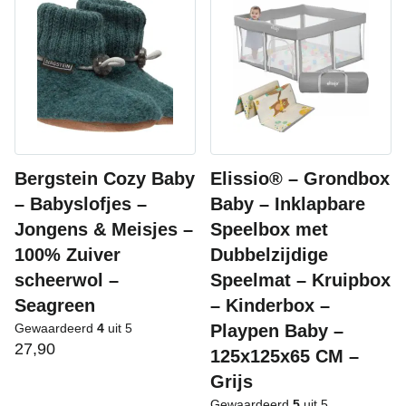
Bergstein Cozy Baby
Elissio® – Grondbox
– Babyslofjes –
Baby – Inklapbare
Jongens & Meisjes –
Speelbox met
100% Zuiver
Dubbelzijdige
scheerwol –
Speelmat – Kruipbox
Seagreen
– Kinderbox –
Gewaardeerd
4
uit 5
Playpen Baby –
27,90
125x125x65 CM –
Grijs
Gewaardeerd
5
uit 5