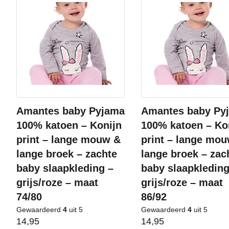
Amantes baby Pyjama
Amantes baby Py
100% katoen – Konijn
100% katoen – Ko
print – lange mouw &
print – lange mo
lange broek – zachte
lange broek – zac
baby slaapkleding –
baby slaapkleding
grijs/roze – maat
grijs/roze – maat
74/80
86/92
Gewaardeerd
4
uit 5
Gewaardeerd
4
uit 5
14,95
14,95