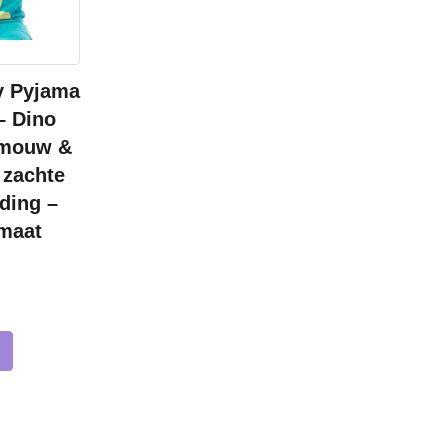
y Pyjama
– Dino
e mouw &
 zachte
ding –
 maat