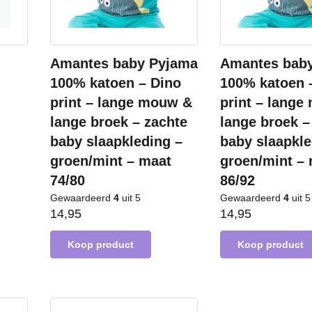
Amantes baby Pyjama
Amantes bab
100% katoen – Dino
100% katoen 
print – lange mouw &
print – lang
lange broek – zachte
lange broek –
baby slaapkleding –
baby slaapkle
groen/mint – maat
groen/mint –
74/80
86/92
Gewaardeerd
4
uit 5
Gewaardeerd
4
uit 5
14,95
14,95
Koop product
Koop product