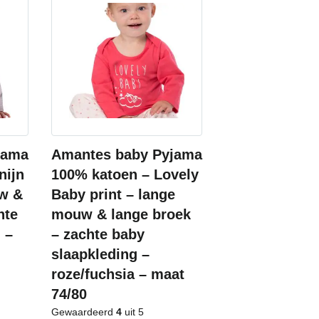
jama
Amantes baby Pyjama
nijn
100% katoen – Lovely
uw &
Baby print – lange
hte
mouw & lange broek
 –
– zachte baby
slaapkleding –
roze/fuchsia – maat
74/80
Gewaardeerd
4
uit 5