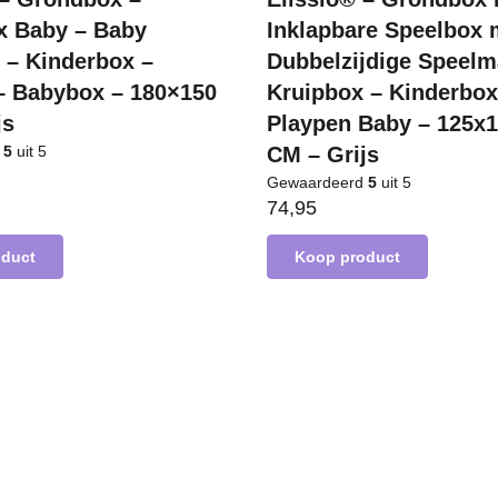
 Baby – Baby
Inklapbare Speelbox 
 – Kinderbox –
Dubbelzijdige Speelm
– Babybox – 180×150
Kruipbox – Kinderbox
js
Playpen Baby – 125x
d
5
uit 5
CM – Grijs
Gewaardeerd
5
uit 5
74,95
oduct
Koop product