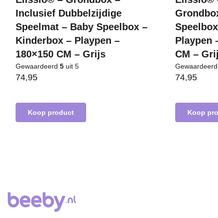
Inclusief Dubbelzijdige
Grondbox
Speelmat – Baby Speelbox –
Speelbox
Kinderbox – Playpen –
Playpen 
180×150 CM – Grijs
CM – Gri
Gewaardeerd
5
uit 5
Gewaardeer
74,95
74,95
Koop product
Koop pr