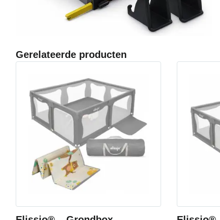
Gerelateerde producten
Elissio® – Grondbox –
Elissio®