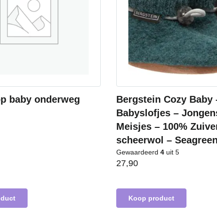
op baby onderweg
Bergstein Cozy Baby 
Babyslofjes – Jongen
Meisjes – 100% Zuive
scheerwol – Seagree
Gewaardeerd
4
uit 5
27,90
oduct
Koop product