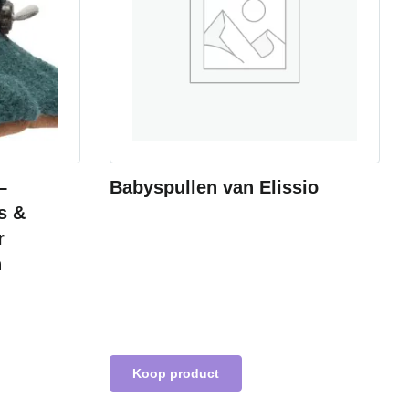
–
Babyspullen van Elissio
s &
r
n
Koop product