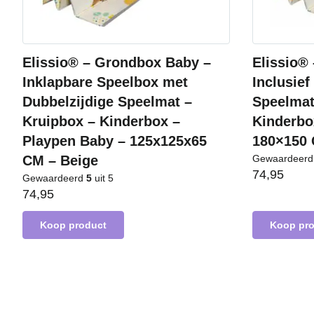
Elissio® – Grondbox Baby –
Elissio®
Inklapbare Speelbox met
Inclusief
Dubbelzijdige Speelmat –
Speelmat
Kruipbox – Kinderbox –
Kinderbo
Playpen Baby – 125x125x65
180×150 
CM – Beige
Gewaardeer
74,95
Gewaardeerd
5
uit 5
74,95
Koop product
Koop pr