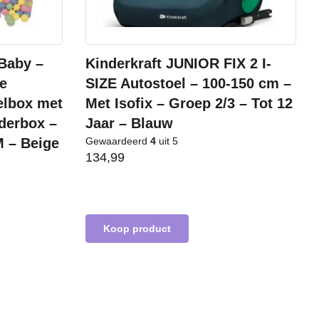
Baby –
Kinderkraft JUNIOR FIX 2 I-
ge
SIZE Autostoel – 100-150 cm –
elbox met
Met Isofix – Groep 2/3 – Tot 12
nderbox –
Jaar – Blauw
 – Beige
Gewaardeerd
4
uit 5
134,99
Koop product