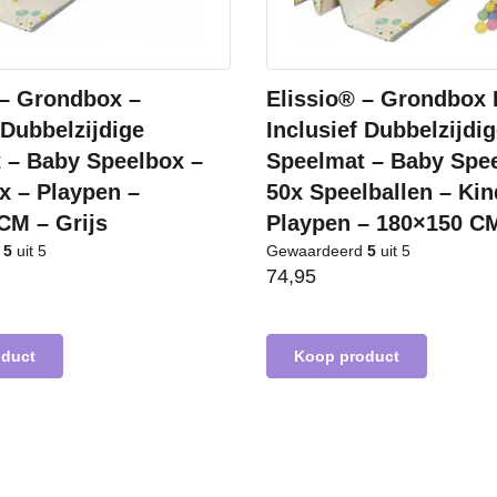
 – Grondbox –
Elissio® – Grondbox 
 Dubbelzijdige
Inclusief Dubbelzijdi
 – Baby Speelbox –
Speelmat – Baby Spe
x – Playpen –
50x Speelballen – Ki
CM – Grijs
Playpen – 180×150 CM
d
5
uit 5
Gewaardeerd
5
uit 5
74,95
oduct
Koop product