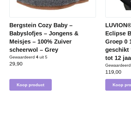
Bergstein Cozy Baby –
LUVION® 
Babyslofjes – Jongens &
Eclipse B
Meisjes – 100% Zuiver
Groep 0 1
scheerwol – Grey
geschikt 
Gewaardeerd
4
uit 5
tot 12 ja
29,90
Gewaardeer
119,00
Koop product
Koop pr