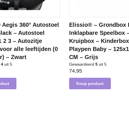
Aegis 360° Autostoel
Elissio® – Grondbox 
lack – Autostoel
Inklapbare Speelbox 
 2 3 – Autozitje
Kruipbox – Kinderbox
voor alle leeftijden (0
Playpen Baby – 125x
ar) – Zwart
CM – Grijs
d
4
uit 5
Gewaardeerd
5
uit 5
74,95
oduct
Koop product