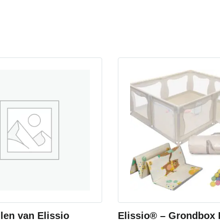
len van Elissio
Elissio® – Grondbox 