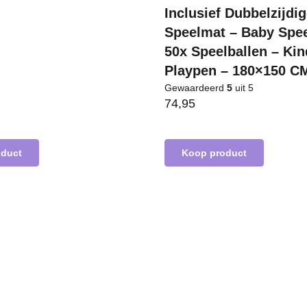
Inclusief Dubbelzijdi
Speelmat – Baby Spe
50x Speelballen – Ki
Playpen – 180×150 CM
Gewaardeerd
5
uit 5
74,95
oduct
Koop product