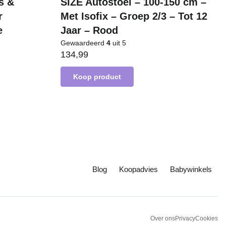
s &
SIZE Autostoel – 100-150 cm –
r
Met Isofix – Groep 2/3 – Tot 12
e
Jaar – Rood
Gewaardeerd
4
uit 5
134,99
Koop product
Blog
Koopadvies
Babywinkels
Over ons
Privacy
Cookies