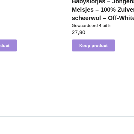
Babyslofjes – Jongen
Meisjes – 100% Zuive
scheerwol – Off-Whit
Gewaardeerd
4
uit 5
27,90
oduct
Koop product